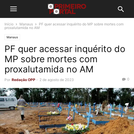
Início
Manaus
PF quer acessar inquérito do MP sobre mortes com
proxalutamida no AM
Manaus
PF quer acessar inquérito do
MP sobre mortes com
proxalutamida no AM
0
Por
Redação OPP
-
2 de agosto de 2023