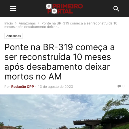
Início
Amazonas
Ponte na BR-319 começa a ser reconstruída 10
meses após desabamento deixar...
Amazonas
Ponte na BR-319 começa a
ser reconstruída 10 meses
após desabamento deixar
mortos no AM
0
Por
Redação OPP
-
13 de agosto de 2023