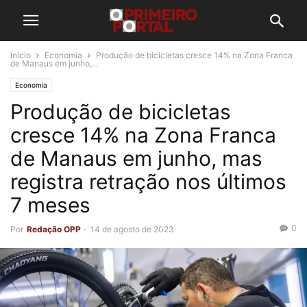
Início
Economia
Produção de bicicletas cresce 14% na Zona Franca
de Manaus em junho,...
Economia
Produção de bicicletas
cresce 14% na Zona Franca
de Manaus em junho, mas
registra retração nos últimos
7 meses
0
Por
Redação OPP
-
14 de agosto de 2023