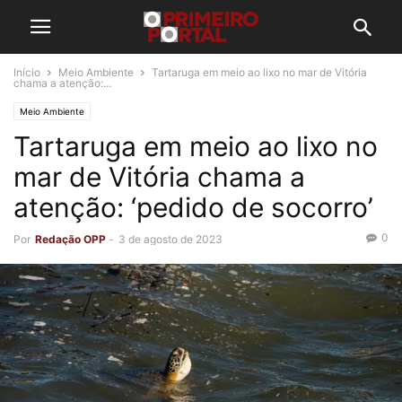
Início
Meio Ambiente
Tartaruga em meio ao lixo no mar de Vitória
chama a atenção:...
Meio Ambiente
Tartaruga em meio ao lixo no
mar de Vitória chama a
atenção: ‘pedido de socorro’
0
Por
Redação OPP
-
3 de agosto de 2023