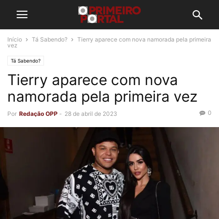
Início
Tá Sabendo?
Tierry aparece com nova namorada pela primeira
vez
Tá Sabendo?
Tierry aparece com nova
namorada pela primeira vez
0
Por
Redação OPP
-
28 de abril de 2023