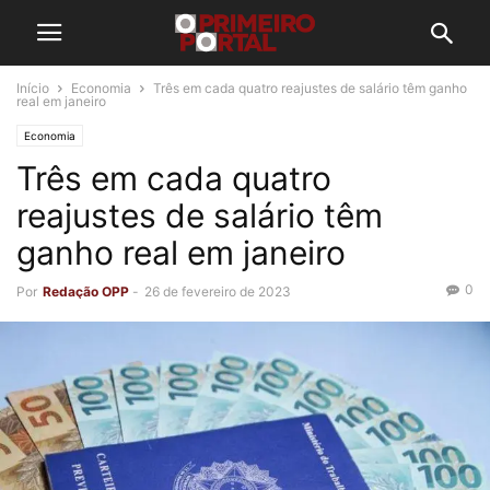
Início
Economia
Três em cada quatro reajustes de salário têm ganho
real em janeiro
Economia
Três em cada quatro
reajustes de salário têm
ganho real em janeiro
0
Por
Redação OPP
-
26 de fevereiro de 2023