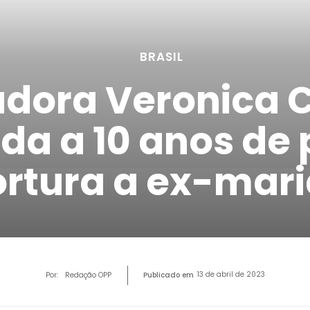
BRASIL
dora Veronica C
a a 10 anos de 
ortura a ex-mar
13 de abril de 2023
Por:
Redação OPP
Publicado em