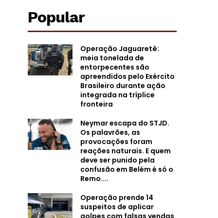
Popular
Operação Jaguaretê:
e
meia tonelada de
entorpecentes são
apreendidos pelo Exército
Brasileiro durante ação
integrada na tríplice
fronteira
Neymar escapa do STJD.
Os palavrões, as
provocações foram
reações naturais. E quem
deve ser punido pela
confusão em Belém é só o
Remo....
Operação prende 14
suspeitos de aplicar
golpes com falsas vendas