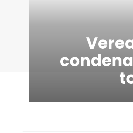
Verea
condenad
t