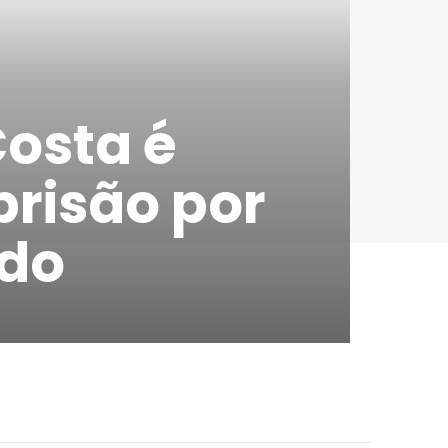
osta é
prisão por
ido