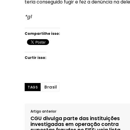
teria conseguido fugir e fez a denúncia na del
*g1
Compartilhe isso:
Curtir isso:
Brasil
TAGS
Artigo anterior
CGU divulga parte das instituições
investigadas em operação contra
supostas fraudes no FIES; veja lista