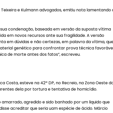
io Teixeira e Kulmann advogados, emitiu nota lamentando 
e sua condenação, baseada em versão da suposta vítima
da em novos recursos ante sua fragilidade. A versão
ta em dúvidas e não certezas, em palavra da vítima, qu
terial genético para confrontar prova técnica favoráve
ica de morte antes dos fatos”, escreveu.
ca Costa, esteve na 42ª DP, no Recreio, na Zona Oeste d
arentes dela por tortura e tentativa de homicídio.
do amarrado, agredido e sido banhado por um liquido que
isse acreditar que seria uam espécie de ácido. Márcio