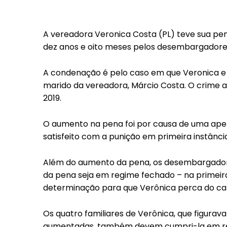
A vereadora Veronica Costa (PL) teve sua pe
dez anos e oito meses pelos desembargadores
A condenação é pelo caso em que Veronica e
marido da vereadora, Márcio Costa. O crime
2019.
O aumento na pena foi por causa de uma apel
satisfeito com a punição em primeira instânci
Além do aumento da pena, os desembargador
da pena seja em regime fechado – na primeir
determinação para que Verônica perca do ca
Os quatro familiares de Verônica, que figur
aumentadas, também devem cumpri-la em r