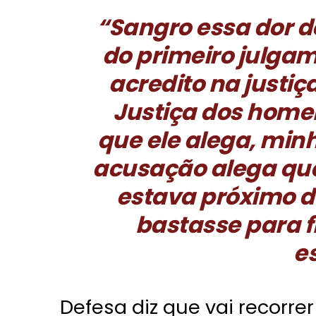
“Sangro essa dor d
do primeiro julgam
acredito na justiç
Justiça dos homen
que ele alega, min
acusação alega que
estava próximo do
bastasse para f
e
Defesa diz que vai recorre