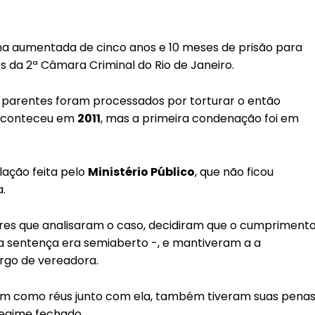
na aumentada de cinco anos e 10 meses de prisão para
 da 2ª Câmara Criminal do Rio de Janeiro.
 parentes foram processados por torturar o então
 aconteceu em
2011
, mas a primeira condenação foi em
ação feita pelo
Ministério Público
, que não ficou
a.
es que analisaram o caso, decidiram que o cumpriment
a sentença era semiaberto -, e mantiveram a a
rgo de vereadora.
avam como réus junto com ela, também tiveram suas pena
egime fechado.