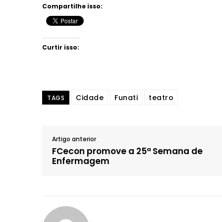
Compartilhe isso:
Curtir isso:
Cidade
Funati
teatro
TAGS
Artigo anterior
FCecon promove a 25ª Semana de
Enfermagem