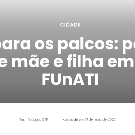
CIDADE
ara os palcos: p
e mãe e filha em
FUnATI
13 de maio de 2023
Por:
Redação OPP
Publicado em