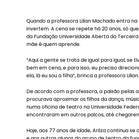
Quando a professora Lilian Machado entra na sa
invertem. A cena se repete há 20 anos, só que
da Fundação Universidade Aberta da Terceira Id
mãe é quem aprende.
“Aqui a gente se trata de igual para igual, se 
bem em cena, e para isso, eu preciso direcio
ela, lá eu sou a filha”, brinca a professora Lilian.
De acordo com a professora, a paixão pelas art
procurava aproximar os filhos da dança, música
numa oficina de teatro na Universidade Feder
encontraram em outros palcos, até chegarem 
Hoje, aos 77 anos de idade, Arilza continua se
e aos outros alunos do grupo de teatro da fu