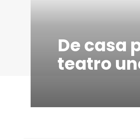
De casa p
teatro un