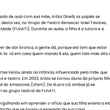
la de aula com sua mãe, Arilza Dinelli, os papéis se
, desta vez, no Grupo de Teatro Renascer Izael Tavares,
ade (FUnATI). Durante as aulas, a filha é a tutora e a
tiver de dar bronca, a gente dá, porque ela tem que estar
ná-la. Já em casa quem manda é ela, quem fala mais alto 
es iniciou ainda na infância, influenciada pela mãe, que
 e teatro. Em 2003, Arilza se tornou aluna da própria fil
al do Amazonas (Ufam). De lá pra cá, ambas já se
ao grupo teatral da FUnATI.
 orgulhando em aprender o ofício que sua filha ensina a el
ndação que se tornou a extensão da sua casa.