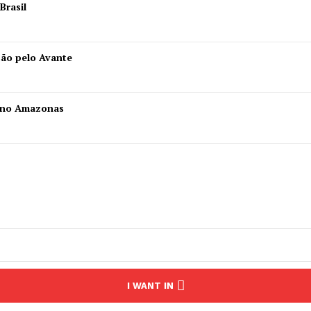
Brasil
são pelo Avante
is no Amazonas
I WANT IN