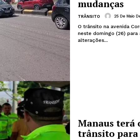
mudanças
25 De Maio D
TRÂNSITO
O trânsito na avenida Co
neste domingo (26) para a
alterações...
Manaus terá 
trânsito par