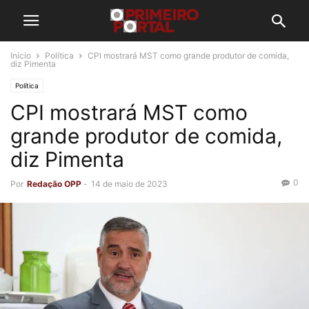
Início
Política
CPI mostrará MST como grande produtor de comida,
diz Pimenta
Política
CPI mostrará MST como
grande produtor de comida,
diz Pimenta
0
Por
Redação OPP
-
14 de maio de 2023